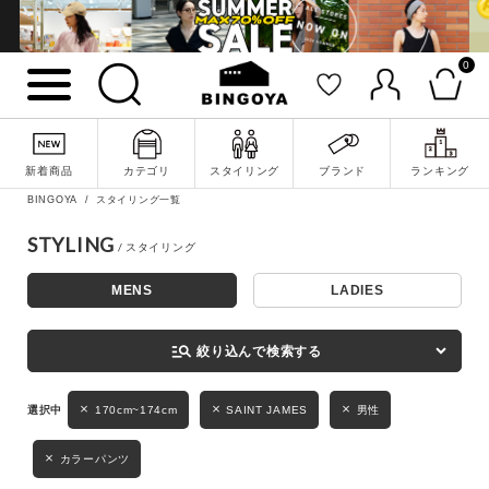
0
詳細検索
新着商品
カテゴリ
スタイリング
ブランド
ランキング
BINGOYA
スタイリング一覧
STYLING
MENS
LADIES
キーワード
manage_search
絞り込んで検索する
性別
170cm~174cm
SAINT JAMES
男性
MENS
LADIES
KIDS
カラーパンツ