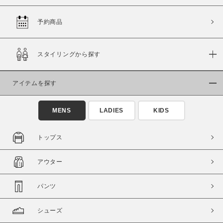
予約商品
価格
スタイリングから探す
～
アイテムを探す
商品タイプ
通常商品
予約商品
MENS
LADIES
KIDS
セール価格
WEB限定
トップス
在庫
アウター
在庫あり
在庫なし含む
パンツ
シューズ