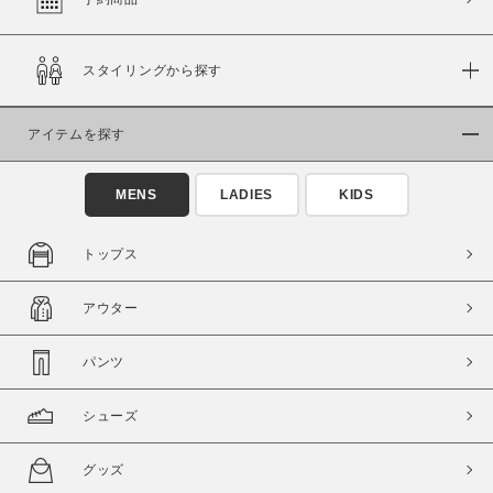
スタイリングから探す
価格
～
アイテムを探す
商品タイプ
MENS
LADIES
KIDS
通常商品
予約商品
セール価格
WEB限定
トップス
在庫
アウター
在庫あり
在庫なし含む
パンツ
シューズ
グッズ