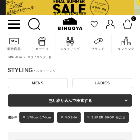
0
詳細検索
新着商品
カテゴリ
スタイリング
ブランド
ランキング
BINGOYA
スタイリング一覧
STYLING
MENS
LADIES
キーワード
manage_search
絞り込んで検索する
性別
170cm~174cm
MOSHA
SUPER SHOP 松江店
MENS
LADIES
KIDS
カテゴリ