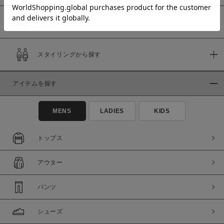
予約商品
価格
スタイリングから探す
～
アイテムを探す
商品タイプ
通常商品
予約商品
MENS
LADIES
KIDS
セール価格
WEB限定
トップス
在庫
アウター
在庫あり
在庫なし含む
パンツ
シューズ