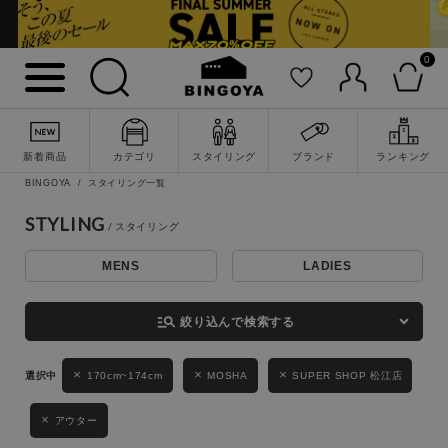
0
詳細検索
新着商品
カテゴリ
スタイリング
ブランド
ランキング
BINGOYA
スタイリング一覧
STYLING
MENS
LADIES
キーワード
manage_search
絞り込んで検索する
性別
170cm~174cm
MOSHA
SUPER SHOP 松江店
MENS
LADIES
KIDS
アウター