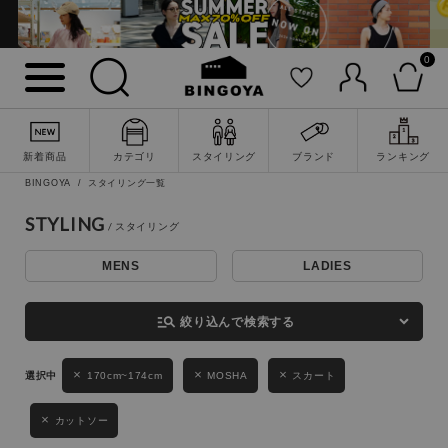
0
詳細検索
新着商品
カテゴリ
スタイリング
ブランド
ランキング
BINGOYA
スタイリング一覧
STYLING
MENS
LADIES
キーワード
manage_search
絞り込んで検索する
性別
170cm~174cm
MOSHA
スカート
MENS
LADIES
KIDS
カットソー