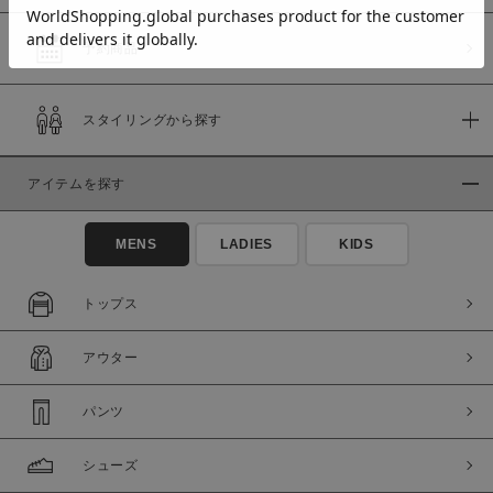
予約商品
価格
スタイリングから探す
～
アイテムを探す
商品タイプ
通常商品
予約商品
MENS
LADIES
KIDS
セール価格
WEB限定
トップス
在庫
アウター
在庫あり
在庫なし含む
パンツ
シューズ