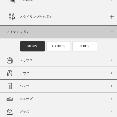
スタイリングから探す
価格
～
アイテムを探す
商品タイプ
MENS
LADIES
KIDS
通常商品
予約商品
セール価格
WEB限定
トップス
在庫
アウター
在庫あり
在庫なし含む
パンツ
シューズ
グッズ