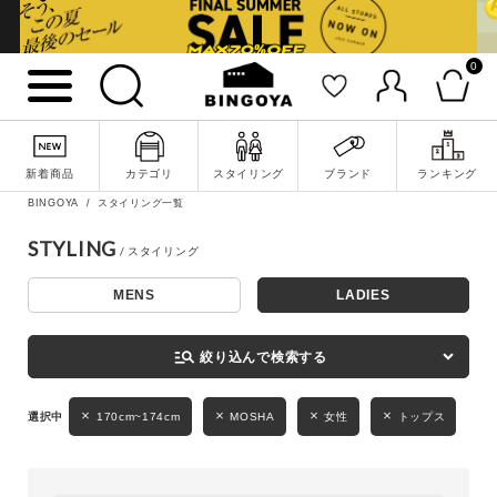
0
詳細検索
新着商品
カテゴリ
スタイリング
ブランド
ランキング
BINGOYA
スタイリング一覧
STYLING
MENS
LADIES
キーワード
manage_search
絞り込んで検索する
性別
170cm~174cm
MOSHA
女性
トップス
MENS
LADIES
KIDS
カテゴリ