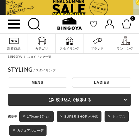
0
詳細検索
新着商品
カテゴリ
スタイリング
ブランド
ランキング
BINGOYA
スタイリング一覧
STYLING
MENS
LADIES
キーワード
manage_search
絞り込んで検索する
性別
170cm~174cm
SUPER SHOP 米子店
トップス
MENS
LADIES
KIDS
カジュアルコーデ