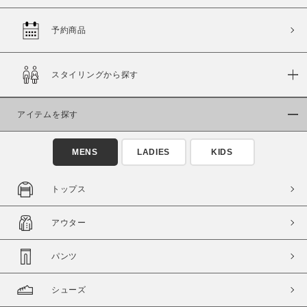
予約商品
価格
スタイリングから探す
～
アイテムを探す
商品タイプ
通常商品
予約商品
MENS
LADIES
KIDS
セール価格
WEB限定
トップス
在庫
アウター
在庫あり
在庫なし含む
パンツ
シューズ