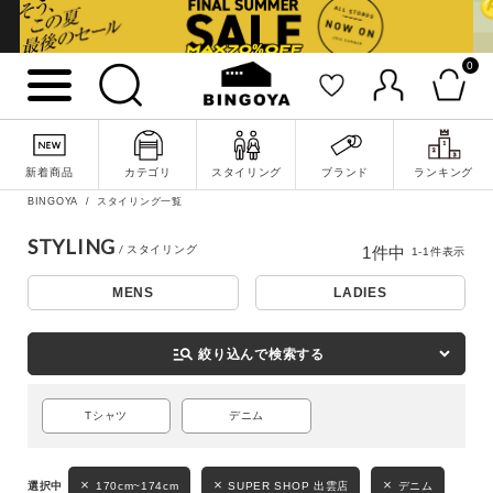
0
詳細検索
新着商品
カテゴリ
スタイリング
ブランド
ランキング
BINGOYA
スタイリング一覧
STYLING
1
件中
1
-
1
件表示
MENS
LADIES
manage_search
絞り込んで検索する
キーワード
Tシャツ
デニム
170cm~174cm
SUPER SHOP 出雲店
デニム
性別