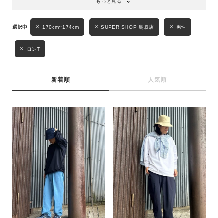
もっと見る
170cm~174cm
SUPER SHOP 鳥取店
男性
ロンT
新着順
人気順