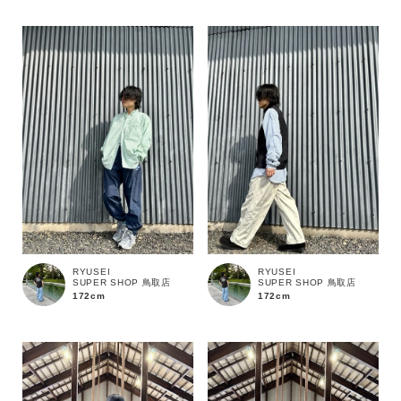
性別
MENS
LADIES
KIDS
カテゴリ
サイズ
ブランド
RYUSEI
RYUSEI
SUPER SHOP 鳥取店
SUPER SHOP 鳥取店
172cm
172cm