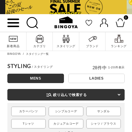
0
新着商品
カテゴリ
スタイリング
ブランド
ランキング
BINGOYA
スタイリング一覧
STYLING
28
件中
1
-
20
件表示
MENS
LADIES
詳細検索
manage_search
絞り込んで検索する
カラーパンツ
シンプルコーデ
サンダル
Tシャツ
カジュアルコーデ
シャツ / ブラウス