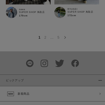
この条件で絞り込む
RYUSEI
sawa
SUPER SHOP 鳥取店
SUPER SHOP 鳥取店
172cm
170cm
1
2
…
5
ピックアップ
新着商品