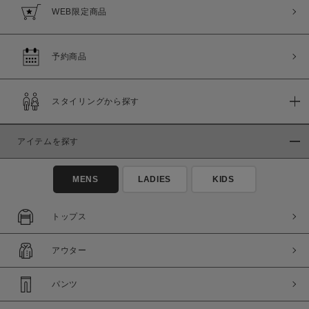
WEB限定商品
予約商品
スタイリングから探す
アイテムを探す
MENS
LADIES
KIDS
トップス
アウター
パンツ