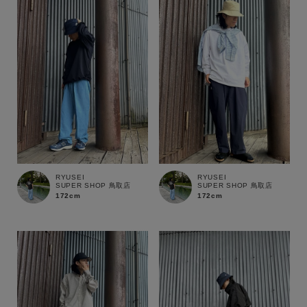
性別
MENS
LADIES
KIDS
カテゴリ
サイズ
RYUSEI
RYUSEI
SUPER SHOP 鳥取店
SUPER SHOP 鳥取店
ブランド
172cm
172cm