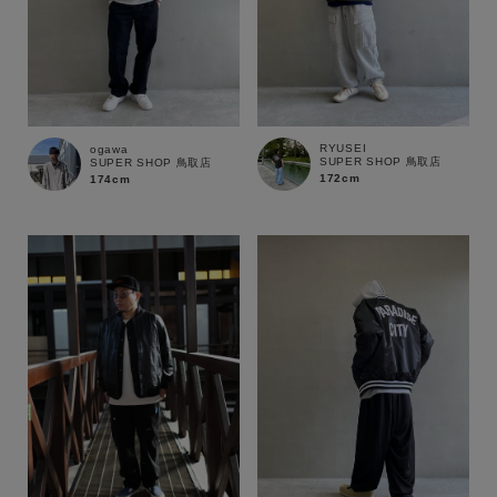
RYUSEI
ogawa
SUPER SHOP 鳥取店
SUPER SHOP 鳥取店
172cm
174cm