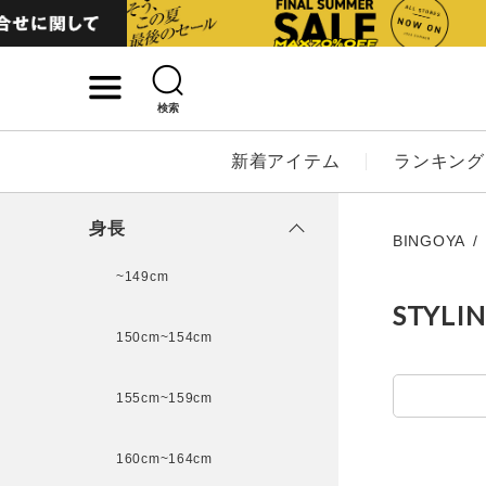
検索
詳細検索
新着アイテム
ランキング
キーワード
身長
BINGOYA
~149cm
STYLI
性別
150cm~154cm
MENS
LADI
155cm~159cm
カテゴリ
160cm~164cm