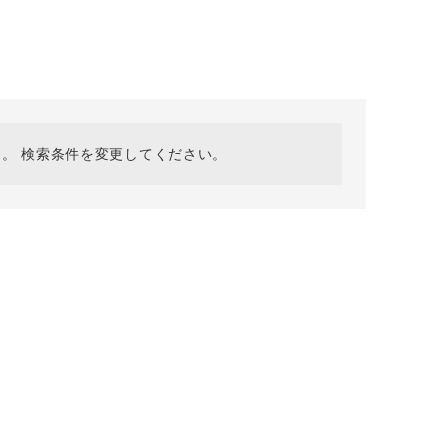
採用情報
ギフトカード
予約商品
WEB限定
。 検索条件を変更してください。
在庫なし含む
BINGOYA
無料公式アプリダウンロード