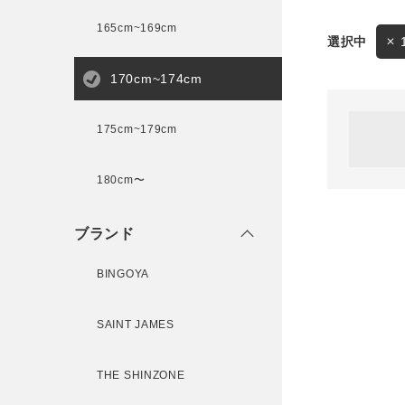
165cm~169cm
サイズ
170cm~174cm
ゲスト
様
175cm~179cm
ブランド
180cm〜
ログイン / マイページ
ブランド
お気に入りアイテム
BINGOYA
注文履歴
SAINT JAMES
新規会員登録
THE SHINZONE