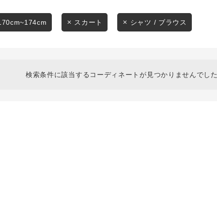
スタイリングから探す
商品タイプ
ブランドから探す
170cm~174cm
スカート
シャツ / ブラウス
通常商品
WEB限定アイテムを探す
履き比べ可能商品から探す
セール価格
検索条件に該当するコーディネートが見つかりませんでした
お知らせ・ご利用ガイド
在庫
お知らせ
在庫あり
ご利用ガイド
ギフトラッピング
お問い合わせ
この条件で絞り込む