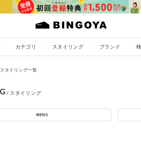
カテゴリ
スタイリング
ブランド
カラー
スタイリング一覧
NG
アイテムを探す
ES
KIDS
MENS
価格
条件絞り込み検索
カテゴリから探す
～