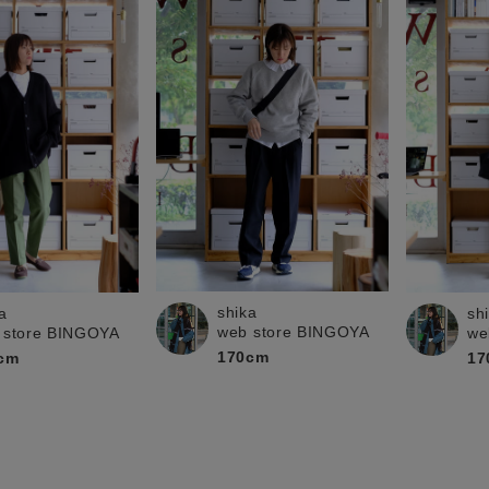
shika
a
sh
web store BINGOYA
 store BINGOYA
we
170cm
cm
17