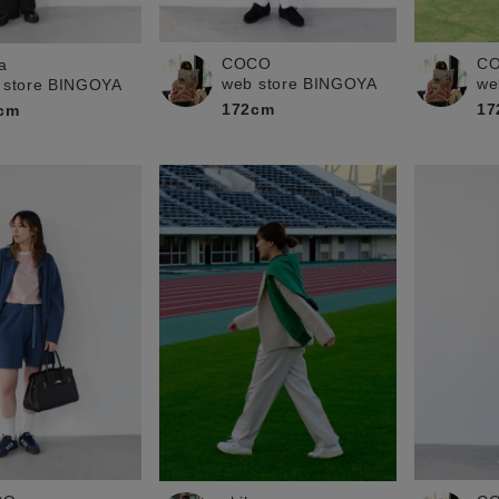
お問い合わせ
COCO
C
a
web store BINGOYA
we
 store BINGOYA
172cm
17
cm