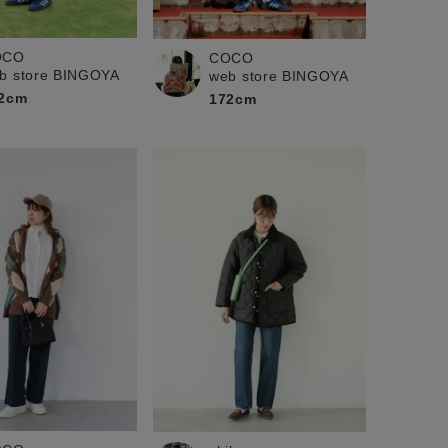
OCO
COCO
b store BINGOYA
web store BINGOYA
2cm
172cm