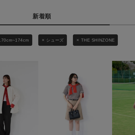
商品タイプ
条件絞り込み検索
新着順
通常商品
カテゴリから探す
スタイリングから探す
セール価格
170cm~174cm
シューズ
THE SHINZONE
ブランドから探す
WEB限定アイテムを探す
在庫
履き比べ可能商品から探す
在庫あり
お知らせ・ご利用ガイド
お知らせ
この条件で絞り込む
ご利用ガイド
ギフトラッピング