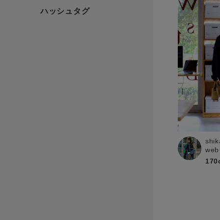
shik
web
170