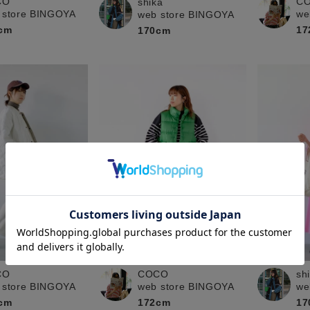
CO
C
shika
 store BINGOYA
we
web store BINGOYA
cm
17
170cm
COCO
CO
sh
web store BINGOYA
 store BINGOYA
we
172cm
cm
17