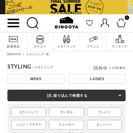
0
新着商品
カテゴリ
スタイリング
ブランド
ランキング
BINGOYA
スタイリング一覧
STYLING
25
件中
1
-
20
件表示
MENS
LADIES
詳細検索
manage_search
絞り込んで検索する
カラーパンツ
サンダル
Tシャツ
シャツ / ブラウス
スニーカー
カットソー