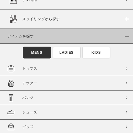
スタイリングから探す
価格
～
アイテムを探す
商品タイプ
MENS
LADIES
KIDS
通常商品
予約商品
セール価格
WEB限定
トップス
在庫
アウター
在庫あり
在庫なし含む
パンツ
シューズ
グッズ