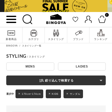
0
詳細検索
新着商品
カテゴリ
スタイリング
ブランド
ランキング
BINGOYA
スタイリング一覧
STYLING
MENS
LADIES
キーワード
manage_search
絞り込んで検索する
性別
170cm~174cm
KIDS
サンダル
MENS
LADIES
KIDS
カテゴリ