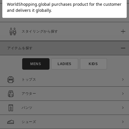
予約商品
価格
スタイリングから探す
～
アイテムを探す
商品タイプ
通常商品
予約商品
MENS
LADIES
KIDS
セール価格
WEB限定
トップス
在庫
アウター
在庫あり
在庫なし含む
パンツ
シューズ