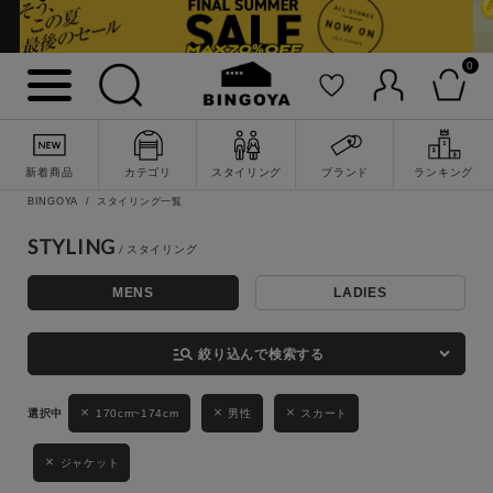
0
詳細検索
新着商品
カテゴリ
スタイリング
ブランド
ランキング
BINGOYA
スタイリング一覧
STYLING
MENS
LADIES
キーワード
manage_search
絞り込んで検索する
性別
170cm~174cm
男性
スカート
MENS
LADIES
KIDS
ジャケット