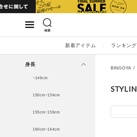
検索
詳細検索
新着アイテム
ランキング
キーワード
身長
BINGOYA
~149cm
STYLI
性別
150cm~154cm
MENS
LADI
155cm~159cm
カテゴリ
160cm~164cm