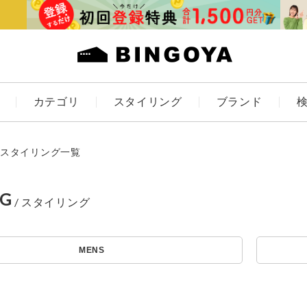
カテゴリ
スタイリング
ブランド
カラー
スタイリング一覧
NG
アイテムを探す
ES
KIDS
MENS
価格
条件絞り込み検索
カテゴリから探す
～