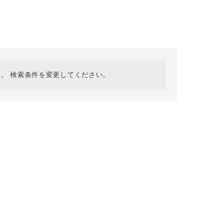
採用情報
ギフトカード
予約商品
WEB限定
。 検索条件を変更してください。
在庫なし含む
BINGOYA
無料公式アプリダウンロード