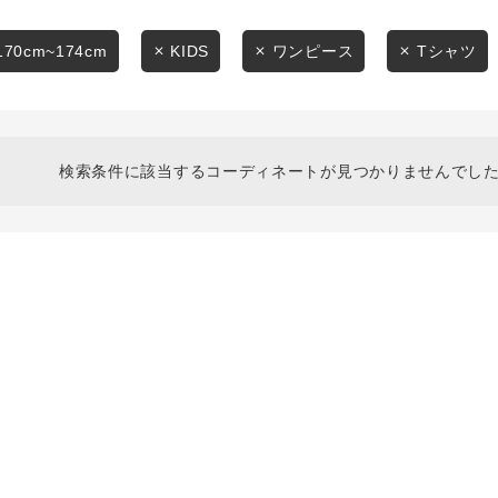
スタイリングから探す
商品タイプ
ブランドから探す
170cm~174cm
KIDS
ワンピース
Tシャツ
通常商品
WEB限定アイテムを探す
履き比べ可能商品から探す
セール価格
検索条件に該当するコーディネートが見つかりませんでした
お知らせ・ご利用ガイド
在庫
お知らせ
在庫あり
ご利用ガイド
ギフトラッピング
お問い合わせ
この条件で絞り込む