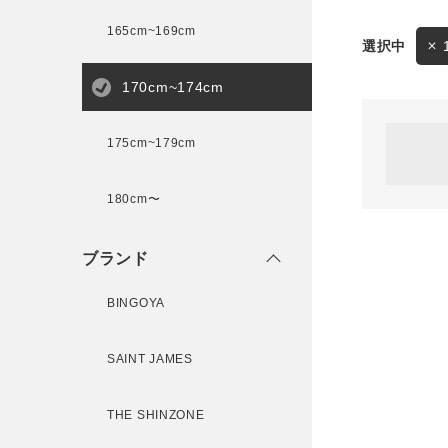
165cm~169cm
サイズ
170cm~174cm
ゲスト
様
175cm~179cm
ブランド
180cm〜
ログイン / マイページ
ブランド
お気に入りアイテム
BINGOYA
注文履歴
SAINT JAMES
新規会員登録
THE SHINZONE