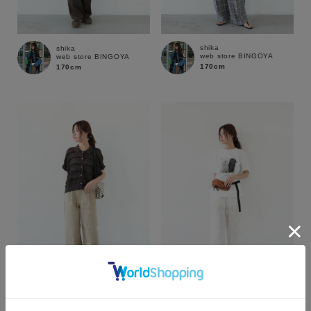
shika
shika
web store BINGOYA
web store BINGOYA
170cm
170cm
カラー
shika
shika
web store BINGOYA
web store BINGOYA