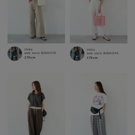
shika
shika
web store BINGOYA
web store BINGOYA
170cm
170cm