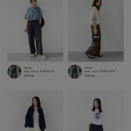
shika
shika
web store BINGOYA
web store BINGOYA
170cm
170cm