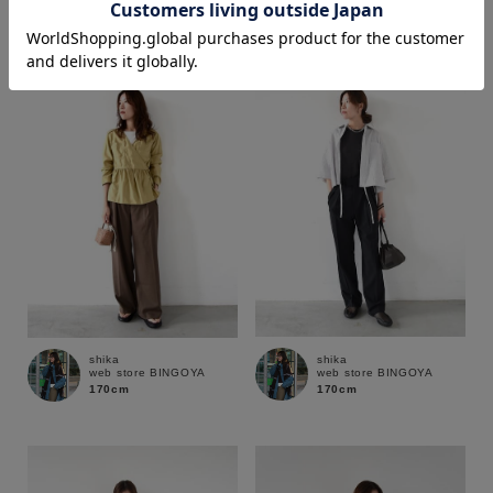
170cm
170cm
価格
～
商品タイプ
通常商品
予約商品
セール価格
WEB限定
在庫
shika
shika
web store BINGOYA
web store BINGOYA
在庫あり
在庫なし含む
170cm
170cm