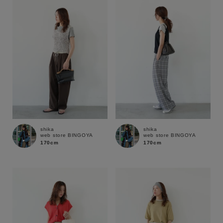
性別
MENS
LADIES
KIDS
カテゴリ
サイズ
shika
shika
web store BINGOYA
web store BINGOYA
ブランド
170cm
170cm