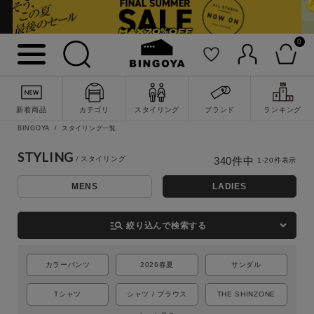
0
新着商品
カテゴリ
スタイリング
ブランド
ランキング
BINGOYA
スタイリング一覧
STYLING
340
件中
1
-
20
件表示
MENS
LADIES
詳細検索
manage_search
絞り込んで検索する
カラーパンツ
2026春夏
サンダル
Tシャツ
シャツ / ブラウス
THE SHINZONE