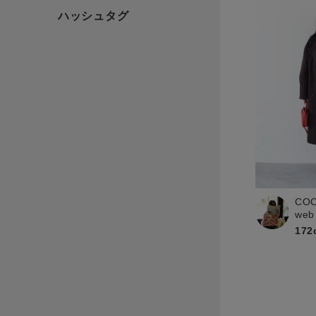
CO
web
172