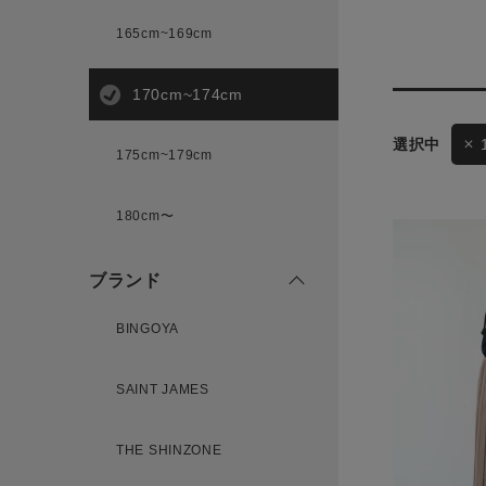
165cm~169cm
サイズ
170cm~174cm
175cm~179cm
ブランド
ゲスト
180cm〜
様
ブランド
BINGOYA
ログイン / マイページ
SAINT JAMES
お気に入りアイテム
THE SHINZONE
注文履歴