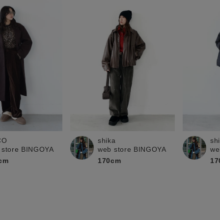
CO
shika
sh
 store BINGOYA
web store BINGOYA
we
cm
170cm
17