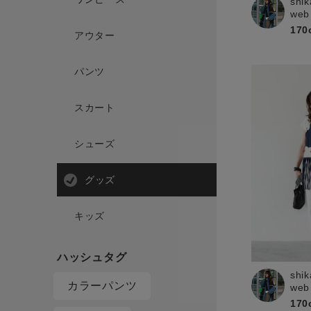
shik
web
170
アウター
パンツ
スカート
シューズ
グッズ
キッズ
shik
カラーパンツ
web
170