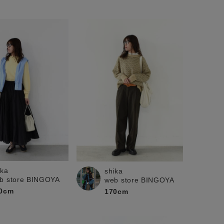
ika
shika
b store BINGOYA
web store BINGOYA
0cm
170cm