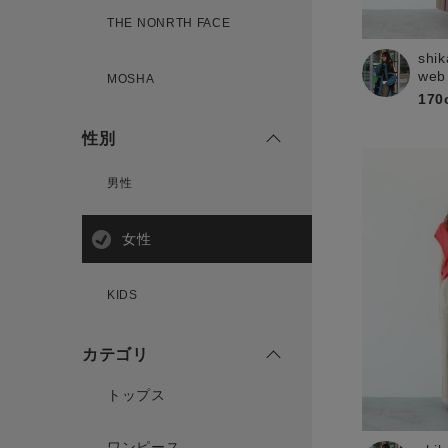
THE NONRTH FACE
shik
新規会員登録
web
MOSHA
170
性別
男性
女性
KIDS
カテゴリ
トップス
ワンピース