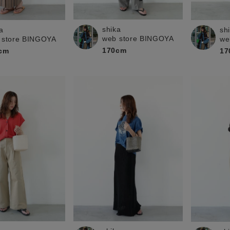
お問い合わせ
shika
a
sh
web store BINGOYA
 store BINGOYA
we
170cm
cm
17