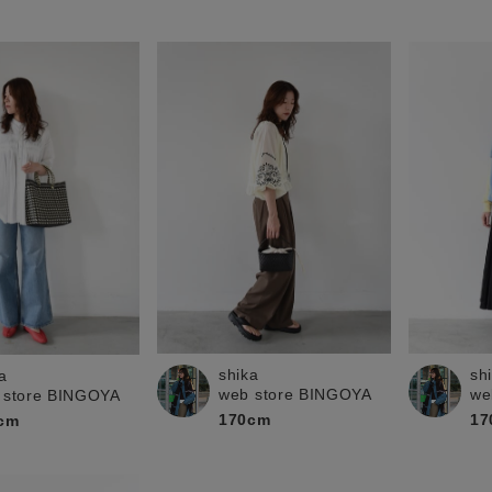
shika
sh
a
web store BINGOYA
we
 store BINGOYA
170cm
17
cm