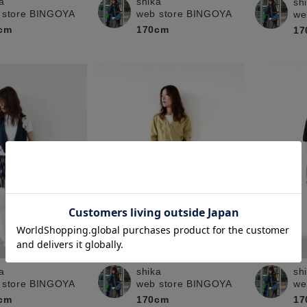
a
shika
sh
 store BINGOYA
web store BINGOYA
we
cm
170cm
17
a
sh
shika
 store BINGOYA
we
web store BINGOYA
cm
17
170cm