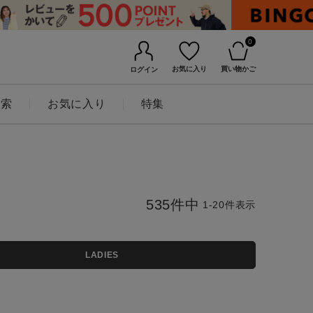
0
お気に入り
買い物かご
ログイン
検索
お気に入り
特集
535
件中
1
-
20
件表示
LADIES
BINGOYAについて