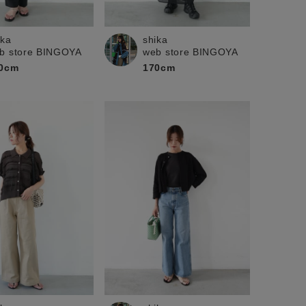
ika
shika
b store BINGOYA
web store BINGOYA
0cm
170cm