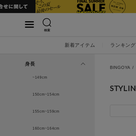
検索
詳細検索
新着アイテム
ランキング
キーワード
身長
BINGOYA
~149cm
STYLI
性別
150cm~154cm
MENS
LADI
155cm~159cm
カテゴリ
160cm~164cm