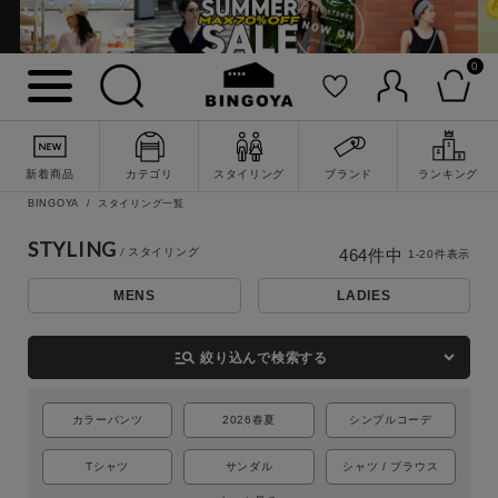
0
新着商品
カテゴリ
スタイリング
ブランド
ランキング
BINGOYA
スタイリング一覧
STYLING
464
件中
1
-
20
件表示
MENS
LADIES
詳細検索
manage_search
絞り込んで検索する
カラーパンツ
2026春夏
シンプルコーデ
Tシャツ
サンダル
シャツ / ブラウス