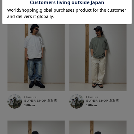
価格
～
商品タイプ
通常商品
予約商品
セール価格
WEB限定
在庫
t.kimura
t.kimura
SUPER SHOP 鳥取店
SUPER SHOP 鳥取店
在庫あり
在庫なし含む
166cm
166cm