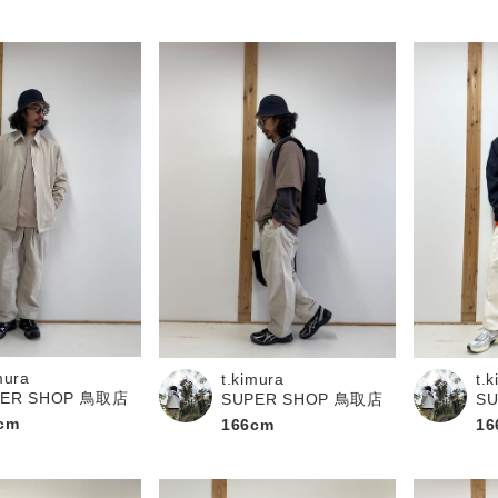
mura
t.kimura
t.
PER SHOP 鳥取店
SUPER SHOP 鳥取店
S
cm
166cm
16