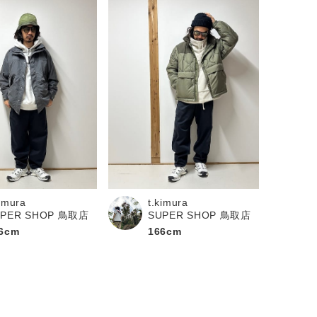
kimura
t.kimura
UPER SHOP 鳥取店
SUPER SHOP 鳥取店
6cm
166cm