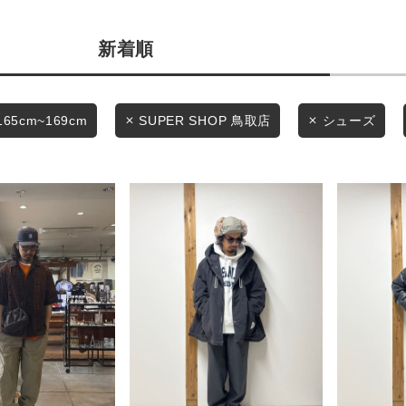
商品タイプ
条件絞り込み検索
新着順
通常商品
カテゴリから探す
スタイリングから探す
セール価格
165cm~169cm
SUPER SHOP 鳥取店
シューズ
ブランドから探す
WEB限定アイテムを探す
在庫
履き比べ可能商品から探す
在庫あり
お知らせ・ご利用ガイド
お知らせ
この条件で絞り込む
ご利用ガイド
ギフトラッピング