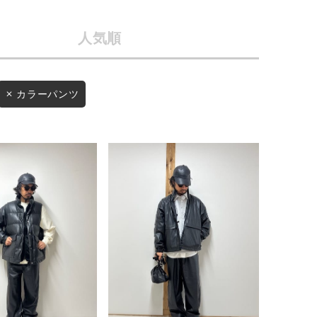
店舗一覧
人気順
予約商品
会社概要
採用情報
WEB限定
カラーパンツ
ギフトカード
在庫なし含む
BINGOYA
無料公式アプリダウンロード