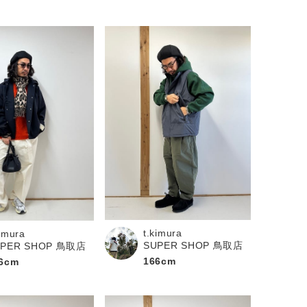
t.kimura
kimura
SUPER SHOP 鳥取店
UPER SHOP 鳥取店
166cm
6cm