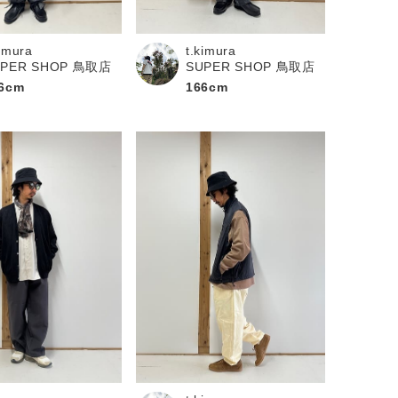
kimura
t.kimura
UPER SHOP 鳥取店
SUPER SHOP 鳥取店
6cm
166cm