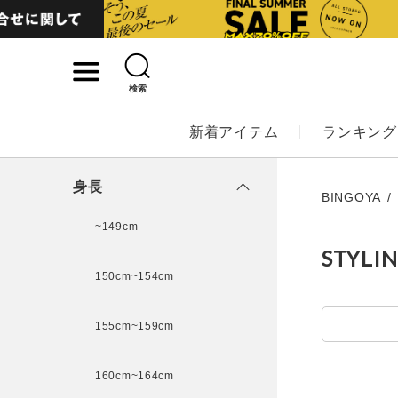
検索
詳細検索
新着アイテム
ランキング
キーワード
身長
BINGOYA
~149cm
STYLI
性別
150cm~154cm
MENS
LADI
155cm~159cm
カテゴリ
160cm~164cm