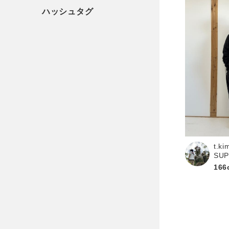
t.ki
SU
166