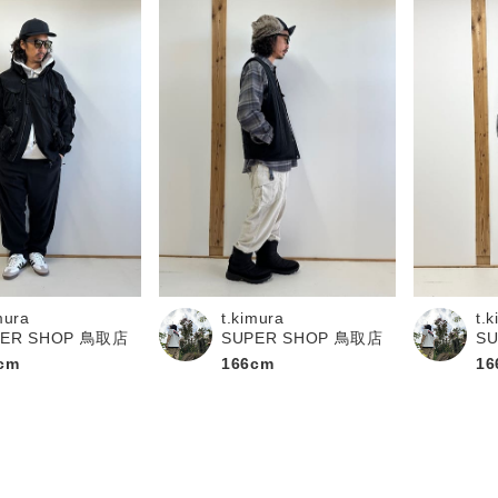
mura
t.kimura
t.
PER SHOP 鳥取店
SUPER SHOP 鳥取店
S
cm
166cm
16