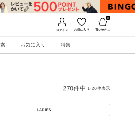
0
お気に入り
買い物かご
ログイン
検索
お気に入り
特集
270
件中
1
-
20
件表示
LADIES
BINGOYAについて