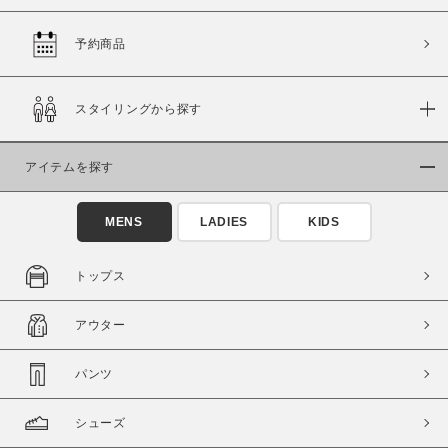
予約商品
価格
スタイリングから探す
～
アイテムを探す
商品タイプ
通常商品
予約商品
MENS
LADIES
KIDS
セール価格
WEB限定
トップス
在庫
アウター
在庫あり
在庫なし含む
パンツ
シューズ