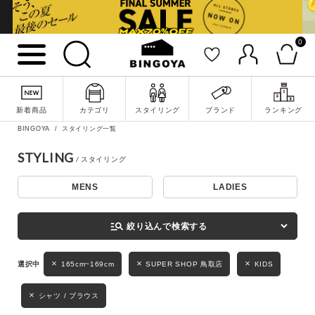
0
詳細検索
新着商品
カテゴリ
スタイリング
ブランド
ランキング
BINGOYA
スタイリング一覧
STYLING
MENS
LADIES
キーワード
manage_search
絞り込んで検索する
性別
165cm~169cm
SUPER SHOP 鳥取店
KIDS
MENS
LADIES
KIDS
シャツ / ブラウス