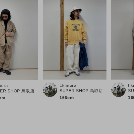
t.kimura
t.
mura
SUPER SHOP 鳥取店
S
PER SHOP 鳥取店
166cm
16
cm