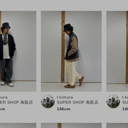
mura
t.kimura
t.
PER SHOP 鳥取店
SUPER SHOP 鳥取店
S
cm
166cm
16