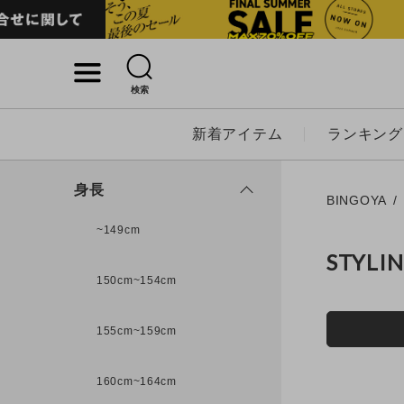
検索
詳細検索
新着アイテム
ランキング
キーワード
身長
BINGOYA
~149cm
STYLI
性別
150cm~154cm
MENS
LADI
155cm~159cm
カテゴリ
160cm~164cm