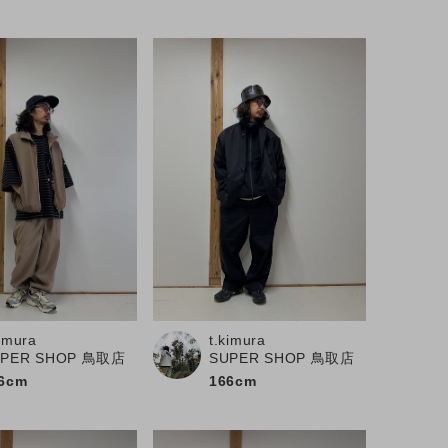
kimura
t.kimura
UPER SHOP 鳥取店
SUPER SHOP 鳥取店
6cm
166cm