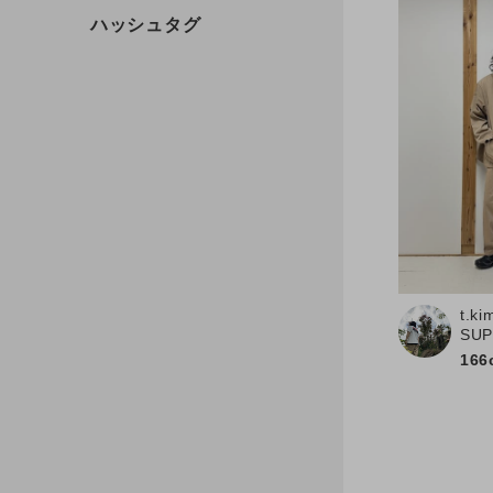
t.ki
SU
166