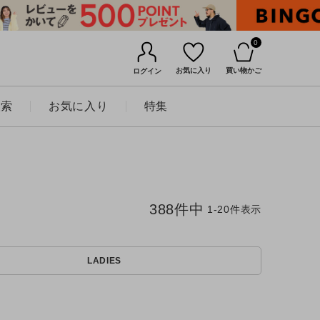
0
お気に入り
買い物かご
ログイン
検索
お気に入り
特集
388
件中
1
-
20
件表示
LADIES
BINGOYAについて