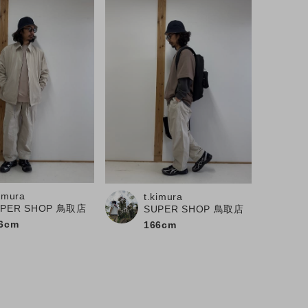
kimura
t.kimura
UPER SHOP 鳥取店
SUPER SHOP 鳥取店
6cm
166cm