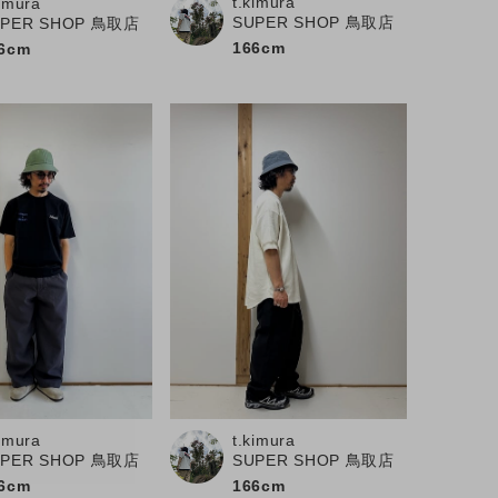
t.kimura
kimura
SUPER SHOP 鳥取店
UPER SHOP 鳥取店
166cm
6cm
kimura
t.kimura
UPER SHOP 鳥取店
SUPER SHOP 鳥取店
6cm
166cm