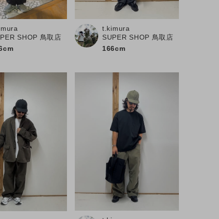
kimura
t.kimura
UPER SHOP 鳥取店
SUPER SHOP 鳥取店
6cm
166cm