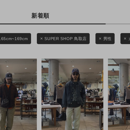
商品タイプ
条件絞り込み検索
新着順
通常商品
カテゴリから探す
スタイリングから探す
セール価格
165cm~169cm
SUPER SHOP 鳥取店
男性
ブランドから探す
WEB限定アイテムを探す
在庫
履き比べ可能商品から探す
在庫あり
お知らせ・ご利用ガイド
お知らせ
この条件で絞り込む
ご利用ガイド
ギフトラッピング