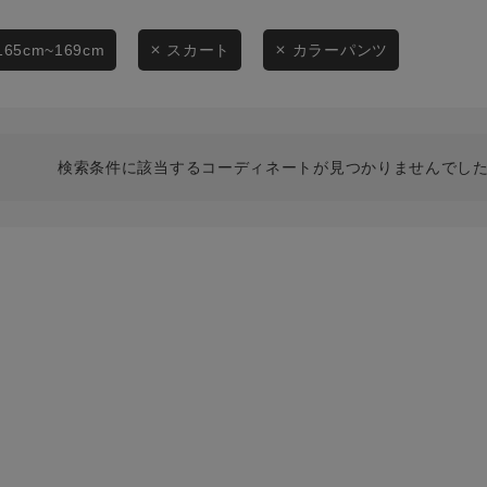
スタイリングから探す
商品タイプ
ブランドから探す
165cm~169cm
スカート
カラーパンツ
通常商品
WEB限定アイテムを探す
履き比べ可能商品から探す
セール価格
検索条件に該当するコーディネートが見つかりませんでした
お知らせ・ご利用ガイド
在庫
お知らせ
在庫あり
ご利用ガイド
ギフトラッピング
お問い合わせ
この条件で絞り込む