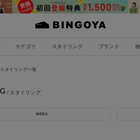
カテゴリ
スタイリング
ブランド
カラー
スタイリング一覧
NG
アイテムを探す
ES
KIDS
MENS
価格
条件絞り込み検索
カテゴリから探す
～