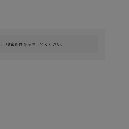
採用情報
ギフトカード
予約商品
WEB限定
。 検索条件を変更してください。
在庫なし含む
BINGOYA
無料公式アプリダウンロード