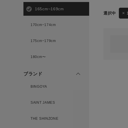
165cm~169cm
サイズ
170cm~174cm
ゲスト
様
175cm~179cm
ブランド
180cm〜
ログイン / マイページ
ブランド
お気に入りアイテム
BINGOYA
注文履歴
SAINT JAMES
新規会員登録
THE SHINZONE