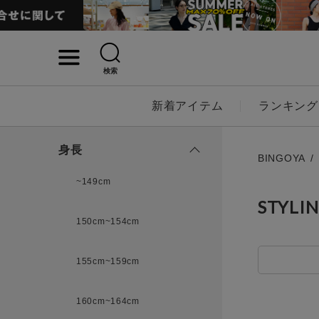
検索
詳細検索
新着アイテム
ランキング
キーワード
身長
BINGOYA
~149cm
STYLI
性別
150cm~154cm
MENS
LADI
155cm~159cm
カテゴリ
160cm~164cm