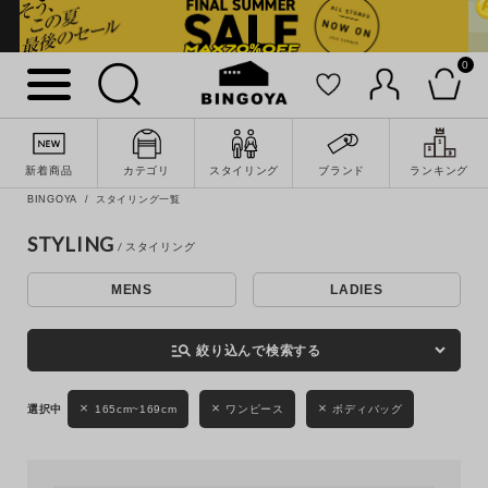
0
詳細検索
新着商品
カテゴリ
スタイリング
ブランド
ランキング
BINGOYA
スタイリング一覧
STYLING
MENS
LADIES
キーワード
manage_search
絞り込んで検索する
性別
165cm~169cm
ワンピース
ボディバッグ
MENS
LADIES
KIDS
カテゴリ