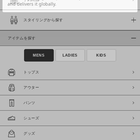
スタイリングから探す
価格
～
アイテムを探す
商品タイプ
MENS
LADIES
KIDS
通常商品
予約商品
セール価格
WEB限定
トップス
在庫
アウター
在庫あり
在庫なし含む
パンツ
シューズ
グッズ