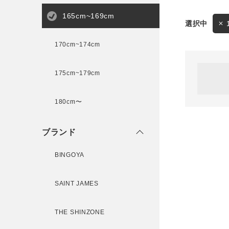
165cm~169cm
サイズ
170cm~174cm
ゲスト
様
175cm~179cm
ブランド
180cm〜
ログイン / マイページ
ブランド
お気に入りアイテム
BINGOYA
注文履歴
SAINT JAMES
新規会員登録
THE SHINZONE