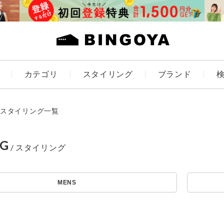
カテゴリ
スタイリング
ブランド
カラー
スタイリング一覧
NG
アイテムを探す
ES
KIDS
MENS
価格
条件絞り込み検索
カテゴリから探す
～