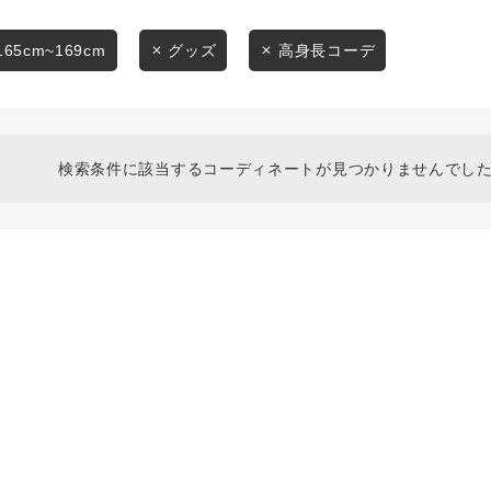
スタイリングから探す
商品タイプ
ブランドから探す
165cm~169cm
グッズ
高身長コーデ
通常商品
WEB限定アイテムを探す
履き比べ可能商品から探す
セール価格
検索条件に該当するコーディネートが見つかりませんでした
お知らせ・ご利用ガイド
在庫
お知らせ
在庫あり
ご利用ガイド
ギフトラッピング
お問い合わせ
この条件で絞り込む