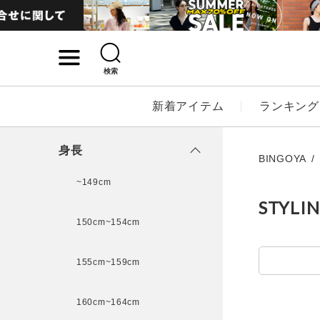
検索
詳細検索
新着アイテム
ランキング
キーワード
身長
BINGOYA
~149cm
STYLI
性別
150cm~154cm
MENS
LADI
155cm~159cm
カテゴリ
160cm~164cm