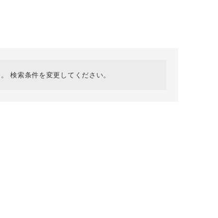
採用情報
ギフトカード
予約商品
WEB限定
。 検索条件を変更してください。
在庫なし含む
BINGOYA
無料公式アプリダウンロード