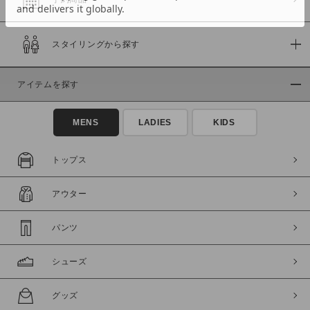
スタイリングから探す
価格
～
アイテムを探す
商品タイプ
MENS
LADIES
KIDS
通常商品
予約商品
セール価格
WEB限定
トップス
在庫
アウター
在庫あり
在庫なし含む
パンツ
シューズ
グッズ