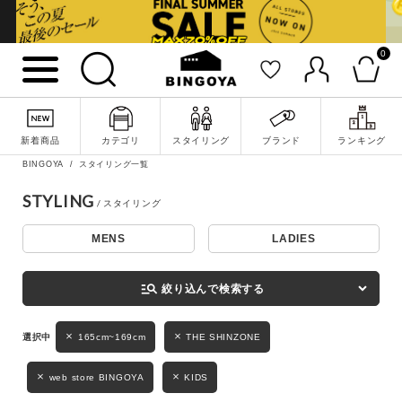
0
詳細検索
新着商品
カテゴリ
スタイリング
ブランド
ランキング
BINGOYA
スタイリング一覧
STYLING
MENS
LADIES
キーワード
manage_search
絞り込んで検索する
性別
165cm~169cm
THE SHINZONE
MENS
LADIES
KIDS
web store BINGOYA
KIDS