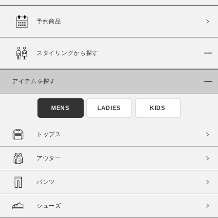
予約商品
価格
スタイリングから探す
～
アイテムを探す
商品タイプ
通常商品
予約商品
MENS
LADIES
KIDS
セール価格
WEB限定
トップス
在庫
アウター
在庫あり
在庫なし含む
パンツ
シューズ