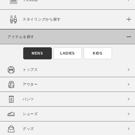
スタイリングから探す
価格
～
アイテムを探す
商品タイプ
MENS
LADIES
KIDS
通常商品
予約商品
セール価格
WEB限定
トップス
在庫
アウター
在庫あり
在庫なし含む
パンツ
シューズ
グッズ