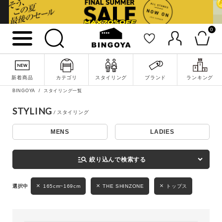
0
詳細検索
新着商品
カテゴリ
スタイリング
ブランド
ランキング
BINGOYA
スタイリング一覧
STYLING
MENS
LADIES
キーワード
manage_search
絞り込んで検索する
性別
165cm~169cm
THE SHINZONE
トップス
MENS
LADIES
KIDS
カテゴリ