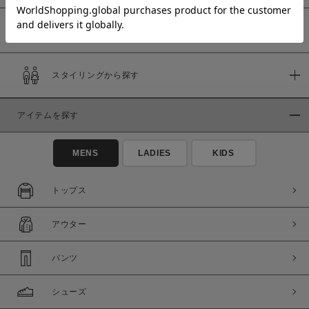
予約商品
価格
スタイリングから探す
～
アイテムを探す
商品タイプ
通常商品
予約商品
MENS
LADIES
KIDS
セール価格
WEB限定
トップス
在庫
アウター
在庫あり
在庫なし含む
パンツ
シューズ