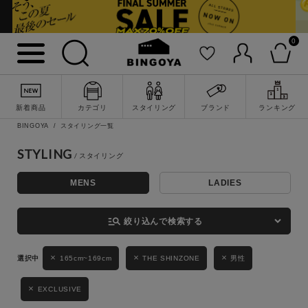
0
詳細検索
新着商品
カテゴリ
スタイリング
ブランド
ランキング
BINGOYA
スタイリング一覧
STYLING
MENS
LADIES
キーワード
manage_search
絞り込んで検索する
性別
165cm~169cm
THE SHINZONE
男性
MENS
LADIES
KIDS
EXCLUSIVE