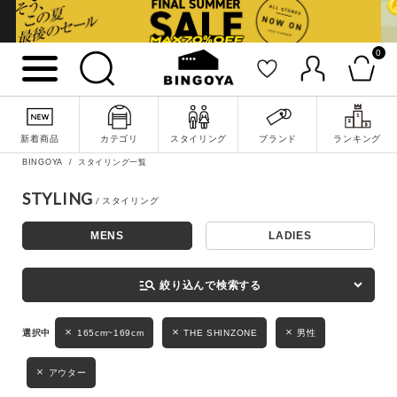
0
詳細検索
新着商品
カテゴリ
スタイリング
ブランド
ランキング
BINGOYA
スタイリング一覧
STYLING
MENS
LADIES
キーワード
manage_search
絞り込んで検索する
性別
165cm~169cm
THE SHINZONE
男性
MENS
LADIES
KIDS
アウター