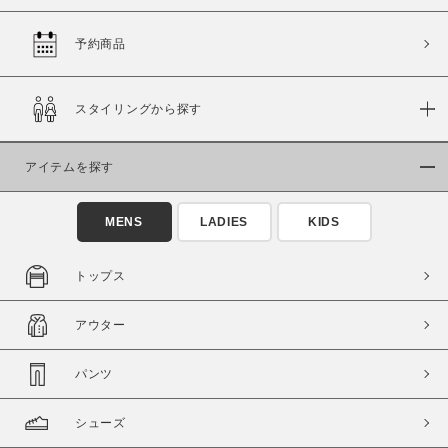
予約商品
価格
スタイリングから探す
～
アイテムを探す
商品タイプ
通常商品
予約商品
MENS
LADIES
KIDS
セール価格
WEB限定
トップス
在庫
アウター
在庫あり
在庫なし含む
パンツ
シューズ