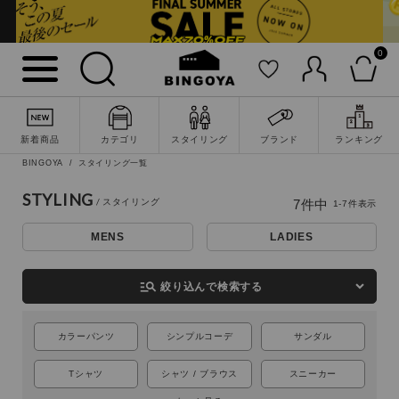
0
新着商品
カテゴリ
スタイリング
ブランド
ランキング
BINGOYA
スタイリング一覧
詳細検索
STYLING
7
件中
1
-
7
件表示
MENS
LADIES
manage_search
絞り込んで検索する
カラーパンツ
シンプルコーデ
サンダル
Tシャツ
シャツ / ブラウス
スニーカー