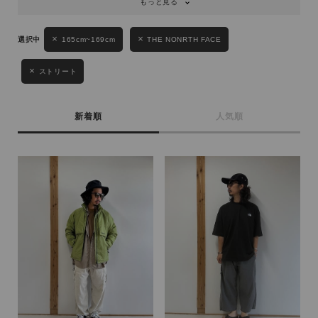
もっと見る
165cm~169cm
THE NONRTH FACE
ストリート
新着順
人気順
キーワード
性別
MENS
LADIES
KIDS
カテゴリ