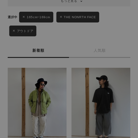
もっと見る
165cm~169cm
THE NONRTH FACE
アウトドア
新着順
人気順
キーワード
性別
MENS
LADIES
KIDS
カテゴリ