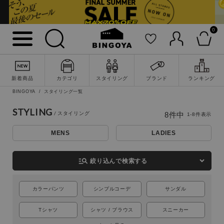
0
新着商品
カテゴリ
スタイリング
ブランド
ランキング
BINGOYA
スタイリング一覧
詳細検索
STYLING
8
件中
1
-
8
件表示
MENS
LADIES
manage_search
絞り込んで検索する
カラーパンツ
シンプルコーデ
サンダル
Tシャツ
シャツ / ブラウス
スニーカー