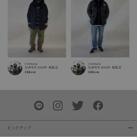
商品タイプ
通常商品
予約商品
セール価格
WEB限定
在庫
在庫あり
在庫なし含む
t.kimura
t.kimura
SUPER SHOP 鳥取店
SUPER SHOP 鳥取店
166cm
166cm
ピックアップ