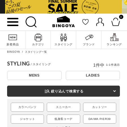
0
詳細検索
新着商品
カテゴリ
スタイリング
ブランド
ランキング
BINGOYA
スタイリング一覧
STYLING
1
件中
1
-
1
件表示
MENS
LADIES
manage_search
絞り込んで検索する
カラーパンツ
スニーカー
カットソー
キーワード
ジャケット
低身長コーデ
DAIWA PIER39