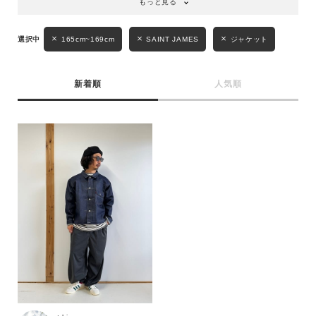
もっと見る
性別
MENS
LADIES
KIDS
165cm~169cm
SAINT JAMES
ジャケット
カテゴリ
新着順
人気順
サイズ
ブランド