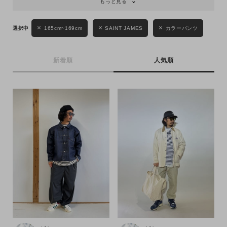
もっと見る
性別
MENS
LADIES
KIDS
165cm~169cm
SAINT JAMES
カラーパンツ
カテゴリ
新着順
人気順
サイズ
ブランド