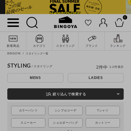
0
詳細検索
新着商品
カテゴリ
スタイリング
ブランド
ランキング
BINGOYA
スタイリング一覧
STYLING
2
件中
1
-
2
件表示
MENS
LADIES
manage_search
絞り込んで検索する
カラーパンツ
シンプルコーデ
Tシャツ
キーワード
スニーカー
ショルダーバッグ
カットソー