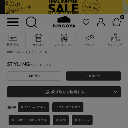
0
詳細検索
新着商品
カテゴリ
スタイリング
ブランド
ランキング
BINGOYA
スタイリング一覧
STYLING
MENS
LADIES
キーワード
manage_search
絞り込んで検索する
性別
165cm~169cm
SAINT JAMES
MENS
LADIES
KIDS
SUPER SHOP 鳥取店
女性
Tシャツ