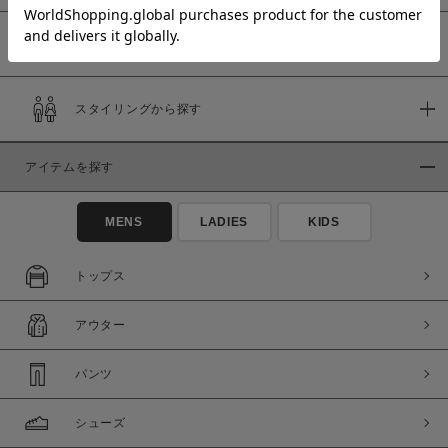
予約商品
価格
スタイリングから探す
～
アイテムを探す
商品タイプ
通常商品
予約商品
MENS
LADIES
KIDS
セール価格
WEB限定
トップス
在庫
アウター
在庫あり
在庫なし含む
パンツ
シューズ