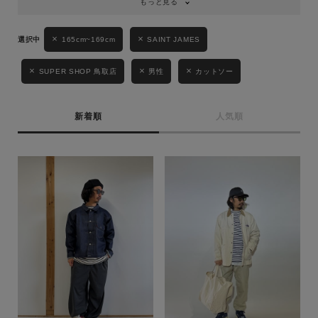
もっと見る
性別
165cm~169cm
SAINT JAMES
MENS
LADIES
KIDS
SUPER SHOP 鳥取店
男性
カットソー
カテゴリ
新着順
人気順
サイズ
ブランド