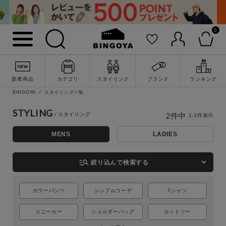
0
詳細検索
新着商品
カテゴリ
スタイリング
ブランド
ランキング
BINGOYA
スタイリング一覧
STYLING
2
件中
1
-
2
件表示
MENS
LADIES
manage_search
絞り込んで検索する
カラーパンツ
シンプルコーデ
Tシャツ
キーワード
スニーカー
ショルダーバッグ
カットソー