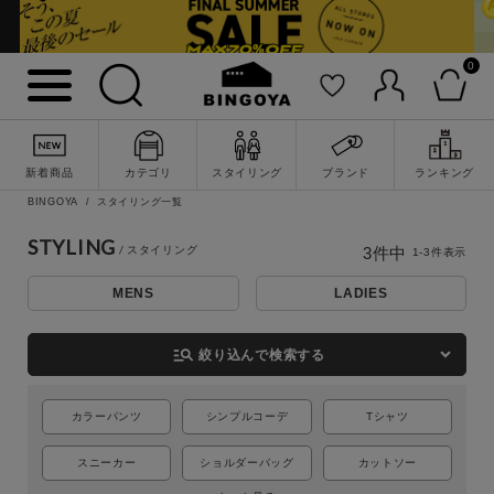
0
新着商品
カテゴリ
スタイリング
ブランド
ランキング
詳細検索
BINGOYA
スタイリング一覧
STYLING
3
件中
1
-
3
件表示
MENS
LADIES
manage_search
絞り込んで検索する
カラーパンツ
シンプルコーデ
Tシャツ
スニーカー
ショルダーバッグ
カットソー