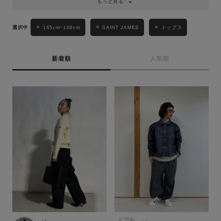
もっと見る
キーワード
165cm~169cm
SAINT JAMES
トップス
性別
新着順
人気順
MENS
LADIES
KIDS
カテゴリ
サイズ
ブランド