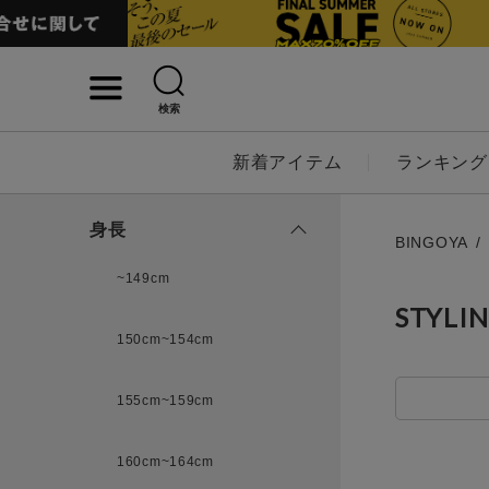
検索
詳細検索
新着アイテム
ランキング
キーワード
身長
BINGOYA
~149cm
STYLI
性別
150cm~154cm
MENS
LADI
155cm~159cm
カテゴリ
160cm~164cm