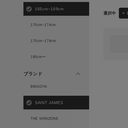
165cm~169cm
サイズ
170cm~174cm
ゲスト
様
175cm~179cm
ブランド
180cm〜
ログイン / マイページ
ブランド
お気に入りアイテム
BINGOYA
注文履歴
SAINT JAMES
新規会員登録
THE SHINZONE