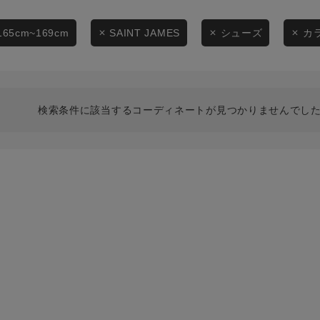
スタイリングから探す
商品タイプ
ブランドから探す
165cm~169cm
SAINT JAMES
シューズ
カ
通常商品
WEB限定アイテムを探す
履き比べ可能商品から探す
セール価格
検索条件に該当するコーディネートが見つかりませんでした
お知らせ・ご利用ガイド
在庫
お知らせ
在庫あり
ご利用ガイド
ギフトラッピング
お問い合わせ
この条件で絞り込む