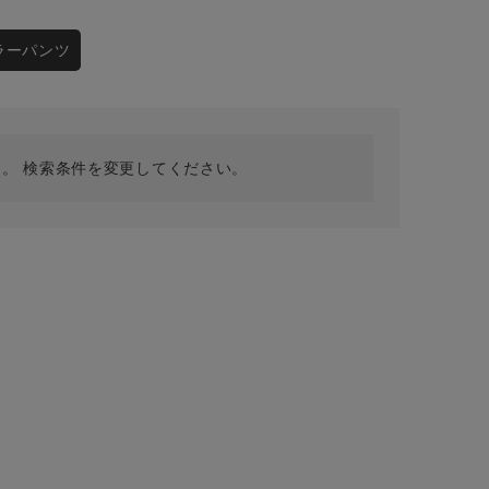
採用情報
ギフトカード
ラーパンツ
予約商品
WEB限定
。 検索条件を変更してください。
在庫なし含む
BINGOYA
無料公式アプリダウンロード