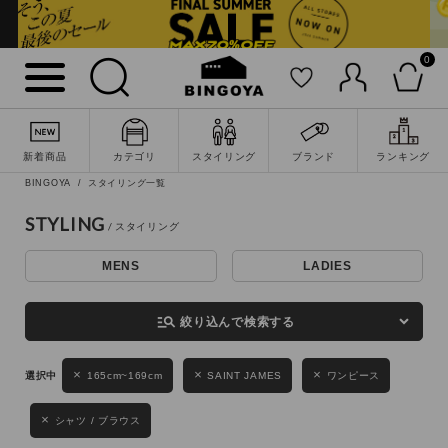
0
詳細検索
新着商品
カテゴリ
スタイリング
ブランド
ランキング
BINGOYA
スタイリング一覧
STYLING
MENS
LADIES
キーワード
manage_search
絞り込んで検索する
性別
165cm~169cm
SAINT JAMES
ワンピース
MENS
LADIES
KIDS
シャツ / ブラウス