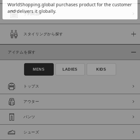
予約商品
価格
スタイリングから探す
～
アイテムを探す
商品タイプ
通常商品
予約商品
MENS
LADIES
KIDS
セール価格
WEB限定
トップス
在庫
アウター
在庫あり
在庫なし含む
パンツ
シューズ