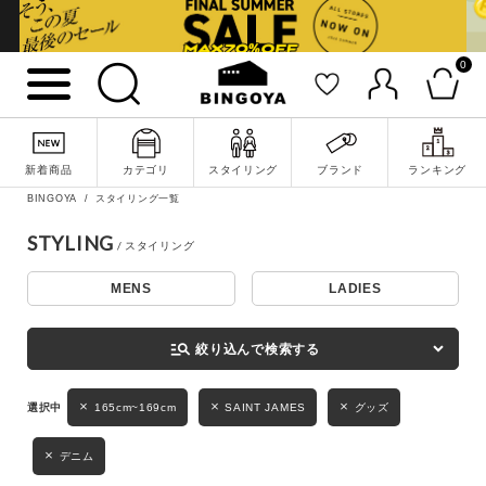
0
詳細検索
新着商品
カテゴリ
スタイリング
ブランド
ランキング
BINGOYA
スタイリング一覧
STYLING
MENS
LADIES
キーワード
manage_search
絞り込んで検索する
性別
165cm~169cm
SAINT JAMES
グッズ
MENS
LADIES
KIDS
デニム