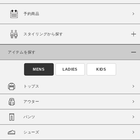
予約商品
価格
スタイリングから探す
～
アイテムを探す
商品タイプ
通常商品
予約商品
MENS
LADIES
KIDS
セール価格
WEB限定
トップス
在庫
アウター
在庫あり
在庫なし含む
パンツ
シューズ