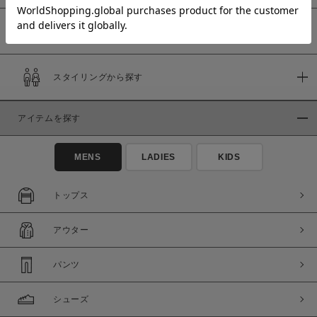
予約商品
価格
スタイリングから探す
～
アイテムを探す
商品タイプ
通常商品
予約商品
MENS
LADIES
KIDS
セール価格
WEB限定
トップス
在庫
アウター
在庫あり
在庫なし含む
パンツ
シューズ