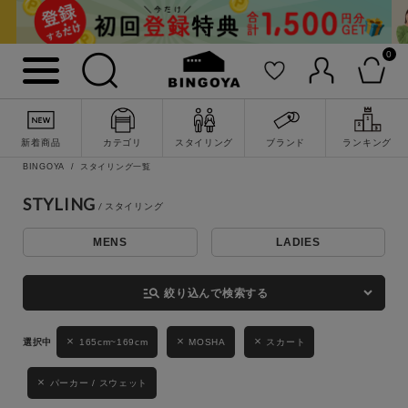
0
詳細検索
新着商品
カテゴリ
スタイリング
ブランド
ランキング
BINGOYA
スタイリング一覧
STYLING
MENS
LADIES
キーワード
manage_search
絞り込んで検索する
性別
165cm~169cm
MOSHA
スカート
MENS
LADIES
KIDS
パーカー / スウェット