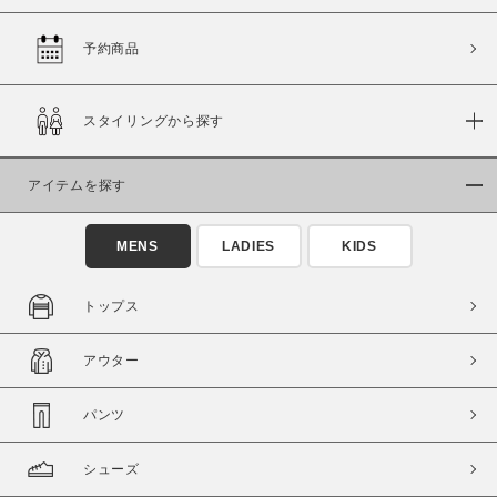
予約商品
価格
スタイリングから探す
～
アイテムを探す
商品タイプ
通常商品
予約商品
MENS
LADIES
KIDS
セール価格
WEB限定
トップス
在庫
アウター
在庫あり
在庫なし含む
パンツ
シューズ