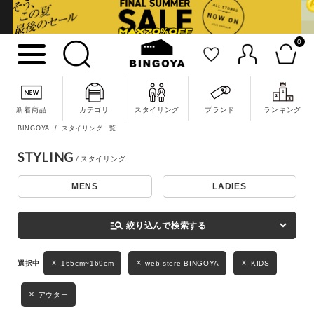
0
詳細検索
新着商品
カテゴリ
スタイリング
ブランド
ランキング
BINGOYA
スタイリング一覧
STYLING
MENS
LADIES
キーワード
manage_search
絞り込んで検索する
性別
165cm~169cm
web store BINGOYA
KIDS
MENS
LADIES
KIDS
アウター