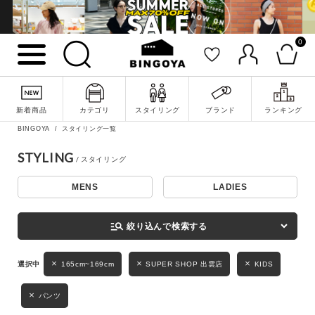
0
詳細検索
新着商品
カテゴリ
スタイリング
ブランド
ランキング
BINGOYA
スタイリング一覧
STYLING
MENS
LADIES
キーワード
manage_search
絞り込んで検索する
性別
165cm~169cm
SUPER SHOP 出雲店
KIDS
MENS
LADIES
KIDS
パンツ