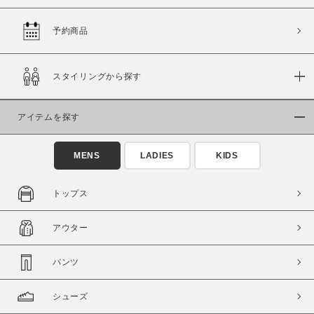
予約商品
価格
スタイリングから探す
～
アイテムを探す
商品タイプ
通常商品
予約商品
MENS
LADIES
KIDS
セール価格
WEB限定
トップス
在庫
アウター
在庫あり
在庫なし含む
パンツ
シューズ