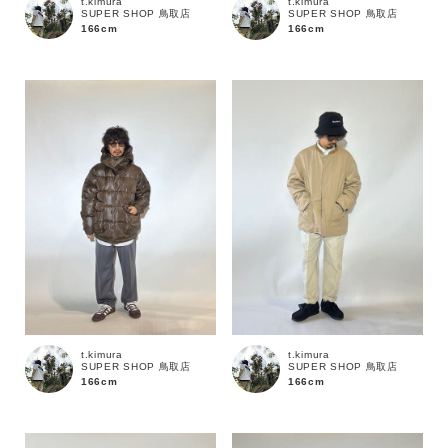
t.kimura
t.kimura
SUPER SHOP 鳥取店
SUPER SHOP 鳥取店
166cm
166cm
t.kimura
t.kimura
SUPER SHOP 鳥取店
SUPER SHOP 鳥取店
166cm
166cm
キーワード