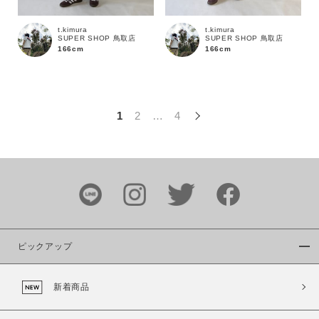
この条件で絞り込む
t.kimura
t.kimura
SUPER SHOP 鳥取店
SUPER SHOP 鳥取店
166cm
166cm
1
2
…
4
ピックアップ
新着商品