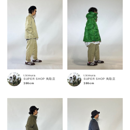
性別
MENS
LADIES
KIDS
カテゴリ
サイズ
t.kimura
t.kimura
SUPER SHOP 鳥取店
SUPER SHOP 鳥取店
ブランド
166cm
166cm