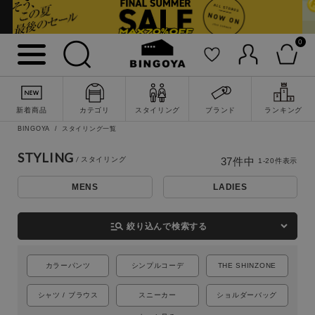
0
新着商品
カテゴリ
スタイリング
ブランド
ランキング
BINGOYA
スタイリング一覧
STYLING
37
件中
1
-
20
件表示
MENS
LADIES
詳細検索
manage_search
絞り込んで検索する
カラーパンツ
シンプルコーデ
THE SHINZONE
シャツ / ブラウス
スニーカー
ショルダーバッグ