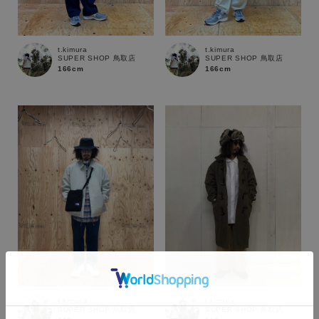
t.kimura
t.kimura
SUPER SHOP 鳥取店
SUPER SHOP 鳥取店
166cm
166cm
カラー
t.kimura
t.kimura
SUPER SHOP 鳥取店
SUPER SHOP 鳥取店