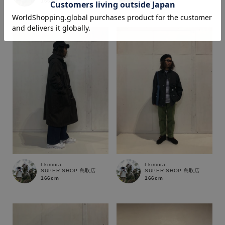
166cm
166cm
価格
～
商品タイプ
通常商品
予約商品
セール価格
WEB限定
在庫
t.kimura
t.kimura
SUPER SHOP 鳥取店
SUPER SHOP 鳥取店
在庫あり
在庫なし含む
166cm
166cm