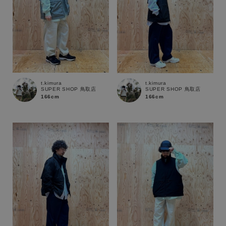
t.kimura
t.kimura
SUPER SHOP 鳥取店
SUPER SHOP 鳥取店
166cm
166cm