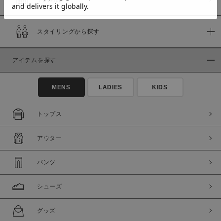
スタイリングから探す
価格
～
アイテムを探す
商品タイプ
MENS
LADIES
KIDS
通常商品
予約商品
セール価格
WEB限定
トップス
在庫
アウター
在庫あり
在庫なし含む
パンツ
シューズ
グッズ