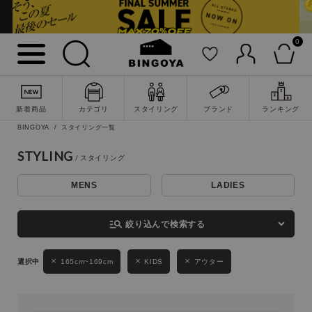
0
詳細検索
新着商品
カテゴリ
スタイリング
ブランド
ランキング
BINGOYA
スタイリング一覧
STYLING
MENS
LADIES
キーワード
manage_search
絞り込んで検索する
性別
165cm~169cm
KIDS
アウター
MENS
LADIES
KIDS
カテゴリ