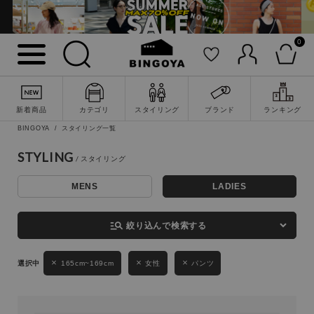
0
詳細検索
新着商品
カテゴリ
スタイリング
ブランド
ランキング
BINGOYA
スタイリング一覧
STYLING
MENS
LADIES
キーワード
manage_search
絞り込んで検索する
性別
165cm~169cm
女性
パンツ
MENS
LADIES
KIDS
カテゴリ