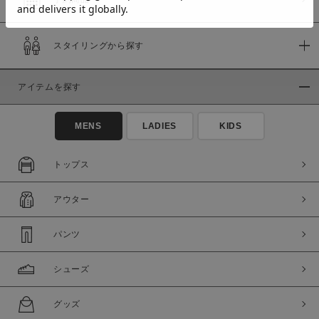
スタイリングから探す
価格
～
アイテムを探す
商品タイプ
MENS
LADIES
KIDS
通常商品
予約商品
セール価格
WEB限定
トップス
在庫
アウター
在庫あり
在庫なし含む
パンツ
シューズ
グッズ