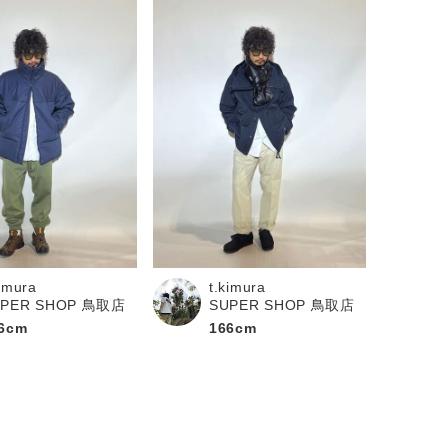
kimura
t.kimura
UPER SHOP 鳥取店
SUPER SHOP 鳥取店
6cm
166cm