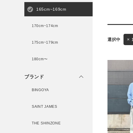
165cm~169cm
サイズ
170cm~174cm
175cm~179cm
ブランド
ゲスト
180cm〜
様
ブランド
BINGOYA
ログイン / マイページ
SAINT JAMES
お気に入りアイテム
THE SHINZONE
注文履歴