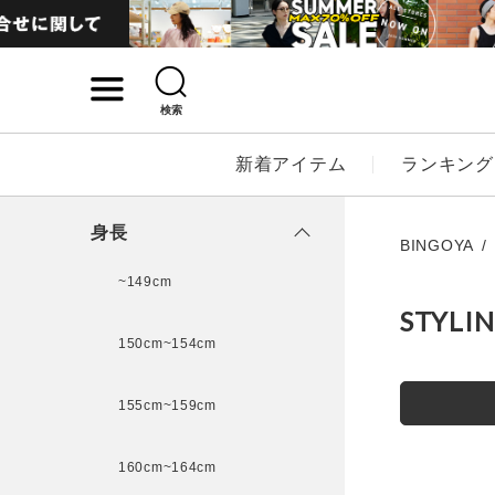
検索
詳細検索
新着アイテム
ランキング
キーワード
身長
BINGOYA
~149cm
STYLI
性別
150cm~154cm
MENS
LADI
155cm~159cm
カテゴリ
160cm~164cm