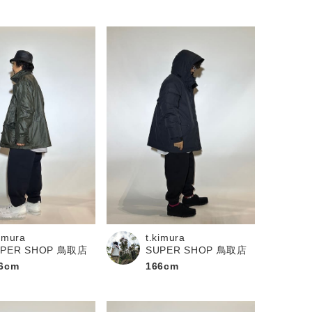
kimura
t.kimura
UPER SHOP 鳥取店
SUPER SHOP 鳥取店
6cm
166cm