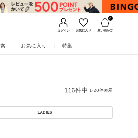
0
お気に入り
買い物かご
ログイン
検索
お気に入り
特集
116
件中
1
-
20
件表示
LADIES
BINGOYAについて