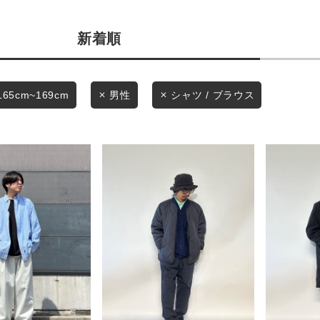
商品タイプ
条件絞り込み検索
新着順
通常商品
カテゴリから探す
スタイリングから探す
セール価格
165cm~169cm
男性
シャツ / ブラウス
ブランドから探す
WEB限定アイテムを探す
在庫
履き比べ可能商品から探す
在庫あり
お知らせ・ご利用ガイド
お知らせ
この条件で絞り込む
ご利用ガイド
ギフトラッピング