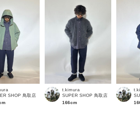
mura
t.kimura
t.
PER SHOP 鳥取店
SUPER SHOP 鳥取店
S
cm
166cm
16