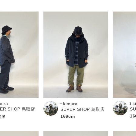
mura
t.
t.kimura
PER SHOP 鳥取店
S
SUPER SHOP 鳥取店
cm
16
166cm