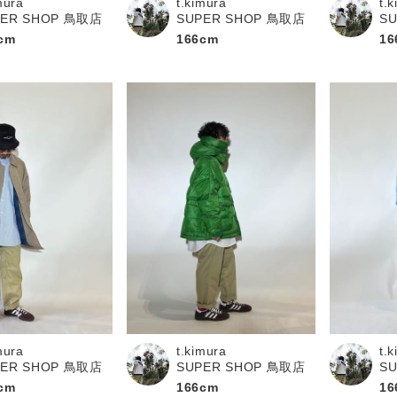
mura
t.kimura
t.
PER SHOP 鳥取店
SUPER SHOP 鳥取店
S
cm
166cm
16
t.
mura
t.kimura
S
PER SHOP 鳥取店
SUPER SHOP 鳥取店
16
cm
166cm