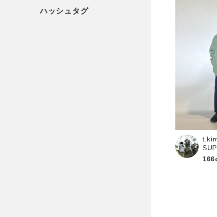
t.ki
SU
166