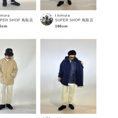
kimura
t.kimura
UPER SHOP 鳥取店
SUPER SHOP 鳥取店
6cm
166cm