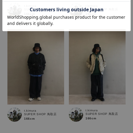
t.kimura
t.kimura
SUPER SHOP 鳥取店
SUPER SHOP 鳥取店
166cm
166cm
価格
～
商品タイプ
通常商品
予約商品
セール価格
WEB限定
在庫
t.kimura
t.kimura
在庫あり
在庫なし含む
SUPER SHOP 鳥取店
SUPER SHOP 鳥取店
166cm
166cm