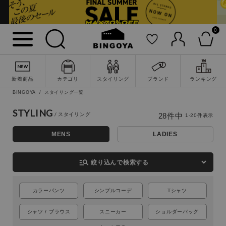
0
新着商品
カテゴリ
スタイリング
ブランド
ランキング
BINGOYA
スタイリング一覧
STYLING
28
件中
1
-
20
件表示
MENS
LADIES
詳細検索
manage_search
絞り込んで検索する
カラーパンツ
シンプルコーデ
Tシャツ
シャツ / ブラウス
スニーカー
ショルダーバッグ