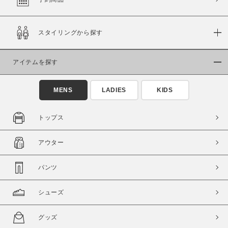
スタイリングから探す
価格
～
アイテムを探す
商品タイプ
MENS
LADIES
KIDS
通常商品
予約商品
セール価格
WEB限定
トップス
在庫
アウター
在庫あり
在庫なし含む
パンツ
シューズ
グッズ