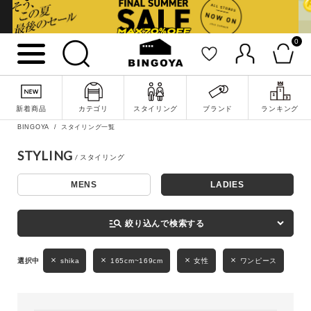
0
詳細検索
新着商品
カテゴリ
スタイリング
ブランド
ランキング
BINGOYA
スタイリング一覧
STYLING
MENS
LADIES
キーワード
manage_search
絞り込んで検索する
性別
shika
165cm~169cm
女性
ワンピース
MENS
LADIES
KIDS
カテゴリ