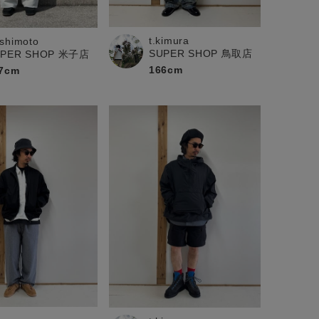
t.kimura
shimoto
SUPER SHOP 鳥取店
UPER SHOP 米子店
166cm
7cm