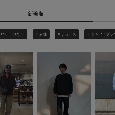
商品タイプ
条件絞り込み検索
新着順
通常商品
カテゴリから探す
スタイリングから探す
セール価格
165cm~169cm
男性
シューズ
シャツ / ブ
ブランドから探す
WEB限定アイテムを探す
在庫
履き比べ可能商品から探す
在庫あり
お知らせ・ご利用ガイド
お知らせ
この条件で絞り込む
ご利用ガイド
ギフトラッピング