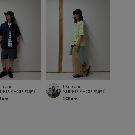
kimura
t.kimura
UPER SHOP 鳥取店
SUPER SHOP 鳥取店
6cm
166cm