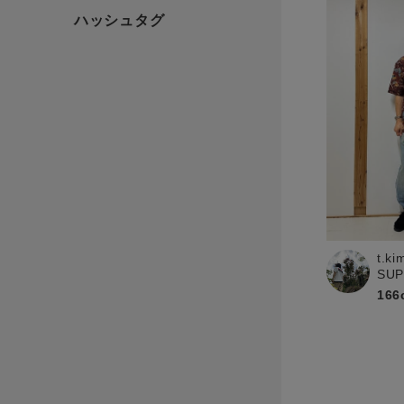
t.ki
SU
166