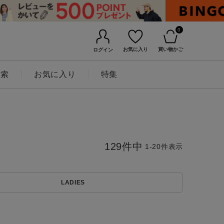
0
お気に入り
買い物かご
ログイン
検索
お気に入り
特集
129
件中
1
-
20
件表示
LADIES
BINGOYAについて