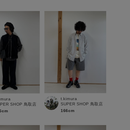
t.kimura
kimura
SUPER SHOP 鳥取店
UPER SHOP 鳥取店
166cm
6cm