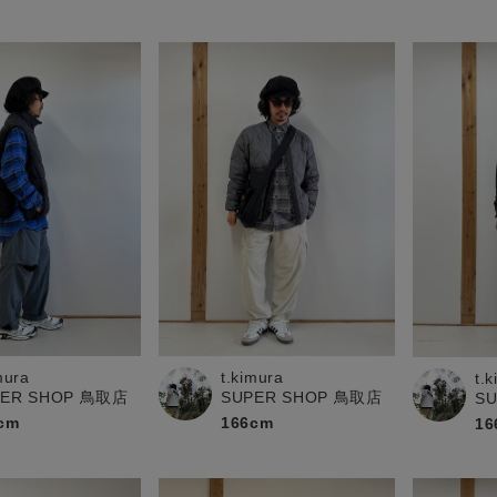
mura
t.kimura
t.
PER SHOP 鳥取店
SUPER SHOP 鳥取店
S
cm
166cm
16