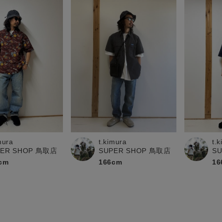
mura
t.kimura
t.
PER SHOP 鳥取店
SUPER SHOP 鳥取店
S
cm
166cm
16