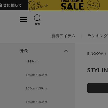
検索
詳細検索
新着アイテム
ランキング
キーワード
身長
BINGOYA
~149cm
STYLI
性別
150cm~154cm
MENS
LADI
155cm~159cm
カテゴリ
160cm~164cm